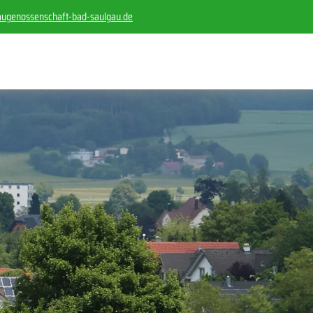
g
n
ss
nsch
ft-b
d-s
lg
d