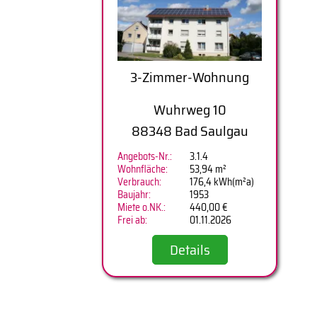
3-Zimmer-Wohnung
Wuhrweg 10
88348 Bad Saulgau
Angebots-Nr.:
3.1.4
Wohnfläche:
53,94 m²
Verbrauch:
176,4 kWh(m²a)
Baujahr:
1953
Miete o.NK.:
440,00 €
Frei ab:
01.11.2026
Details