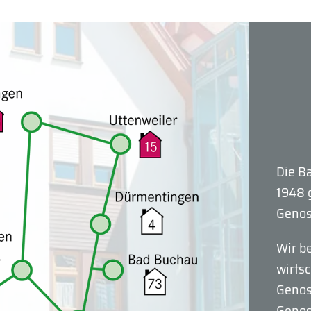
Die B
1948 
Genos
Wir b
wirts
Genos
Genos