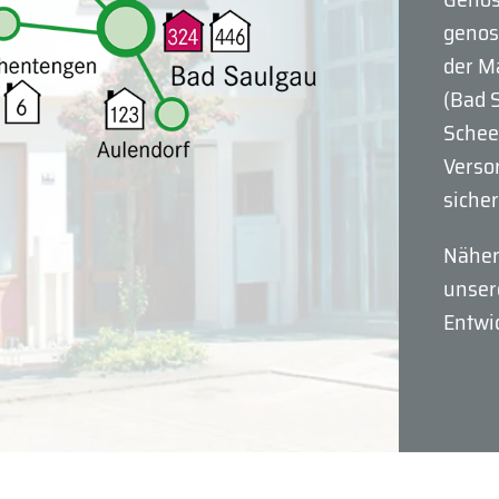
genos­
der M
(Bad 
Schee
Verso
sicher
Näher
unser
Entwi