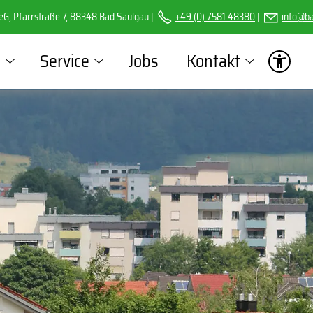
G, Pfarrstraße 7, 88348 Bad Saulgau |
+49 (0) 7581 48380
|
nf
b
s
Service
Jobs
Kontakt