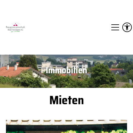
Baugenossenschaft Bad Saulgau eG, Pfarrstraße
7, 88348 Bad Saulgau |
+49 (0) 7581 48380
|
nf
b
g
n
ss
nsch
ft-b
d-s
lg
d
Immobilien
Mieten