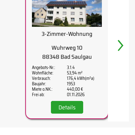
3-Zimmer-Wohnung
2
Wuhrweg 10
G
88348 Bad Saulgau
Angebots-Nr.:
3.1.4
Angebots
Wohnfläche:
53,94 m²
Wohnflä
Verbrauch:
176,4 kWh(m²a)
Verbrauc
Baujahr:
1953
Baujahr:
Miete o.NK.:
440,00 €
Miete o.
Frei ab:
01.11.2026
Frei ab:
Details